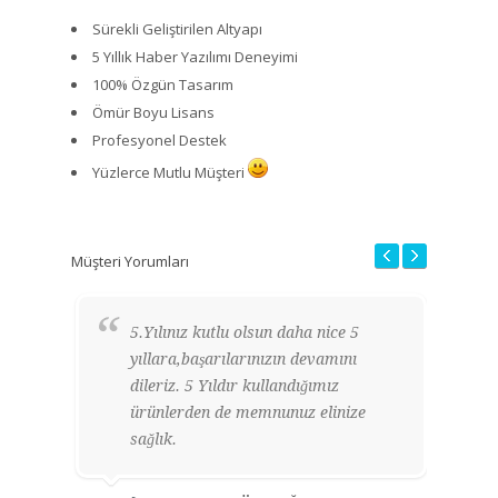
Sürekli Geliştirilen Altyapı
5 Yıllık Haber Yazılımı Deneyimi
100% Özgün Tasarım
Ömür Boyu Lisans
Profesyonel Destek
Yüzlerce Mutlu Müşteri
Müşteri Yorumları
5.Yılınız kutlu olsun daha nice 5
H
yıllara,başarılarınızın devamını
k
dileriz. 5 Yıldır kullandığımız
g
ürünlerden de memnunuz elinize
y
sağlık.
o
t