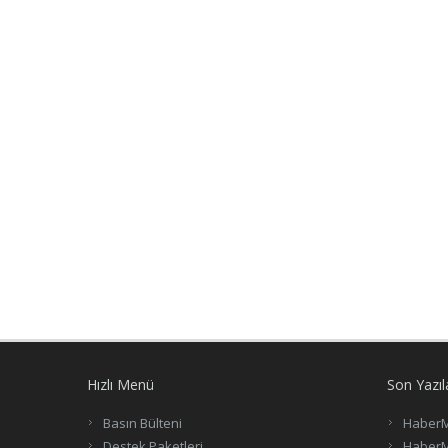
Hızlı Menü
Son Yazıl
Basın Bülteni
HaberM
Destek Paketleri
HaberM