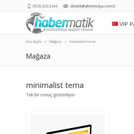
0538 330 2444
destek@akinmedya.com.tr
VIP P
Ana Sayfa
Mağaza
minimalist tema
Mağaza
minimalist tema
Tek bir sonuç gösteriliyor