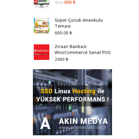
600 ₺
750 ₺
Süper Çocuk Anaokulu
Teması
600.00 ₺
Ziraat Bankası
WooCommerce Sanal POS
2400 ₺