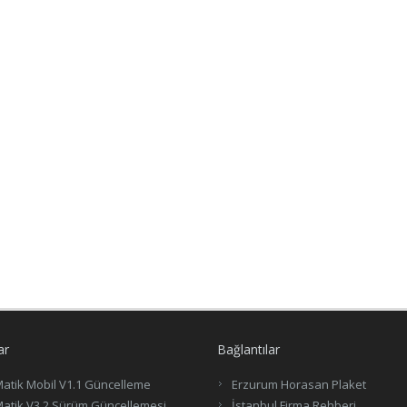
ar
Bağlantılar
atik Mobil V1.1 Güncelleme
Erzurum Horasan Plaket
atik V3.2 Sürüm Güncellemesi
İstanbul Firma Rehberi