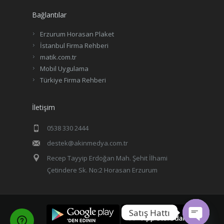
Bağlantılar
Erzurum Horasan Plaket
İstanbul Firma Rehberi
matik.com.tr
Mobil Uygulama
Türkiye Firma Rehberi
İletişim
0538 330 2444
destek@akinmedya.com.tr
Recep Tayyip Erdoğan Mah. Şehit İlhami
Çetindere Sk. No:2 Horasan Erzurum
Satış Hattı