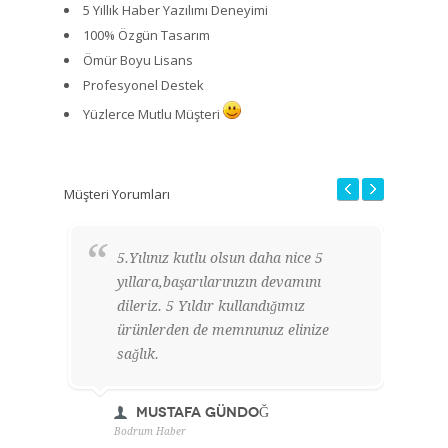
5 Yıllık Haber Yazılımı Deneyimi
100% Özgün Tasarım
Ömür Boyu Lisans
Profesyonel Destek
Yüzlerce Mutlu Müşteri
Müşteri Yorumları
5.Yılınız kutlu olsun daha nice 5
H
yıllara,başarılarınızın devamını
k
dileriz. 5 Yıldır kullandığımız
g
ürünlerden de memnunuz elinize
y
sağlık.
o
t
Mustafa GÜNDOĞ
Bodrum Haber