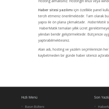
Hosting almalısınız. Hostingin linux veya windo
Haber sitesi yazılımı
için özellikle panel ku
tercih etmeniz önerilmektedir. Tam olarak 
yapısı ile ön plana çıkmaktadır.
HaberMatik
s
HaberMatik temaları yıllık ücret gerektirmeye
yılından beridir geliştirmektedir. Bütçenize uy
yaptırabilmektesiniz.
Alan adı, hosting ve yazılım seçimlerinizin her 
kaybetmeden bir günde haber sitenizi açtırabili
Hızlı Menü
Son Yazıl
Basın Bülteni
HaberM