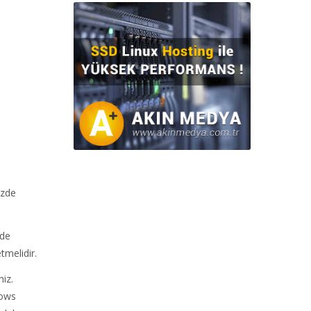
izde
nde
tmelidir.
iz.
dows