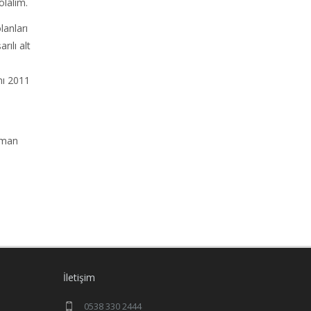
olalım.
lanları
rılı alt
nı 2011
aman
İletişim
0538 330 2444