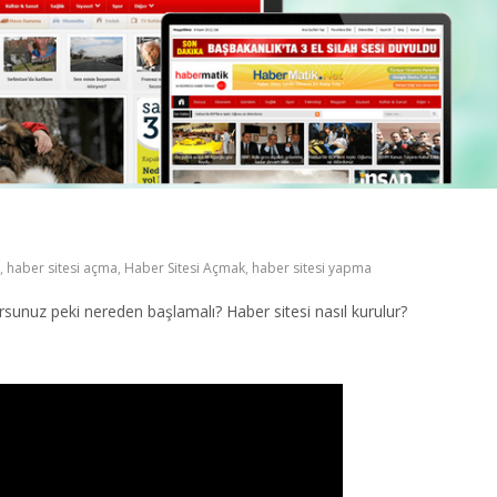
,
haber sitesi açma
,
Haber Sitesi Açmak
,
haber sitesi yapma
sunuz peki nereden başlamalı? Haber sitesi nasıl kurulur?