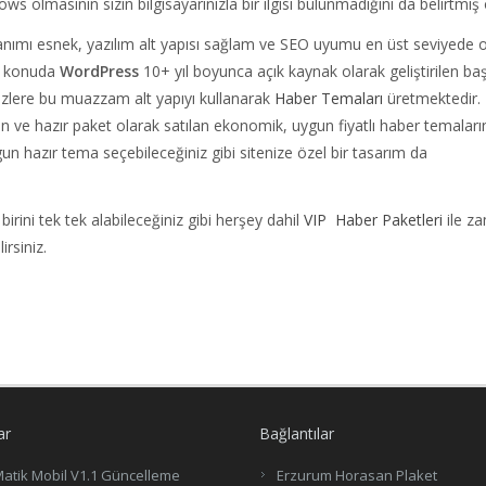
ws olmasının sizin bilgisayarınızla bir ilgisi bulunmadığını da belirtmiş 
llanımı esnek, yazılım alt yapısı sağlam ve SEO uyumu en üst seviyede o
bu konuda
WordPress
10+ yıl boyunca açık kaynak olarak geliştirilen başa
izlere bu muazzam alt yapıyı kullanarak
Haber Temaları
üretmektedir.
n ve hazır paket olarak satılan ekonomik, uygun fiyatlı haber temaları
gun hazır tema seçebileceğiniz gibi sitenize özel bir tasarım da
birini tek tek alabileceğiniz gibi herşey dahil
VIP Haber Paketleri
ile z
rsiniz.
ar
Bağlantılar
atik Mobil V1.1 Güncelleme
Erzurum Horasan Plaket