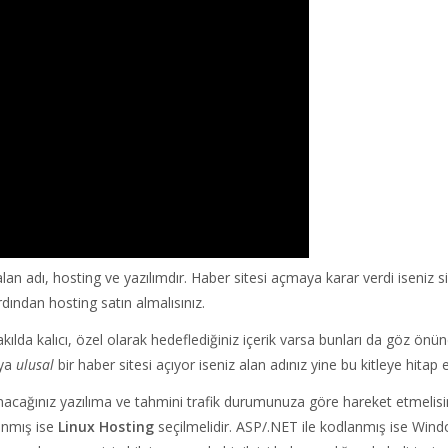
r alan adı, hosting ve yazılımdır. Haber sitesi açmaya karar verdi iseniz s
ardından hosting satın almalısınız.
akılda kalıcı, özel olarak hedeflediğiniz içerik varsa bunları da göz önü
ya
ulusal
bir haber sitesi açıyor iseniz alan adınız yine bu kitleye hitap e
anacağınız yazılıma ve tahmini trafik durumunuza göre hareket etmelisin
anmış ise
Linux Hosting
seçilmelidir. ASP/.NET ile kodlanmış ise Win